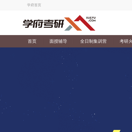
学府首页
首页
面授辅导
全日制集训营
考研