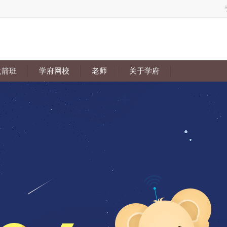
火箭班
学府网校
老师
关于学府