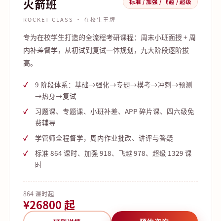
火箭班
标准 / 加强 / 飞越 / 超级
ROCKET CLASS · 在校生王牌
专为在校学生打造的全流程考研课程：周末小班面授 + 周
内补差督学，从初试到复试一体规划，九大阶段逐阶拔
高。
9 阶段体系：基础→强化→专题→模考→冲刺→预测
→热身→复试
习题课、专题课、小班补差、APP 碎片课、四六级免
费辅导
学管师全程督学，周内作业批改、讲评与答疑
标准 864 课时、加强 918、飞越 978、超级 1329 课
时
864 课时起
¥26800 起