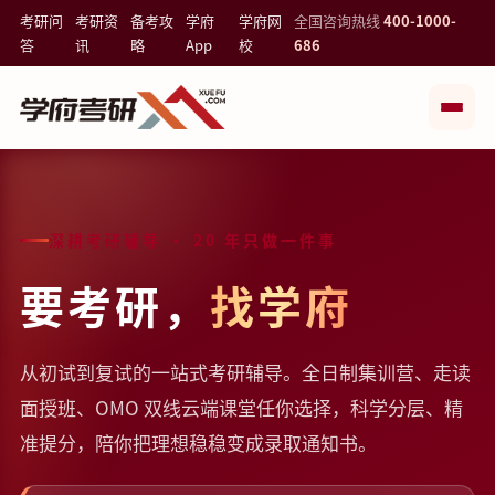
考研问
考研资
备考攻
学府
学府网
全国咨询热线
400-1000-
答
讯
略
App
校
686
深耕考研辅导 · 20 年只做一件事
要考研，
找学府
从初试到复试的一站式考研辅导。全日制集训营、走读
面授班、OMO 双线云端课堂任你选择，科学分层、精
准提分，陪你把理想稳稳变成录取通知书。