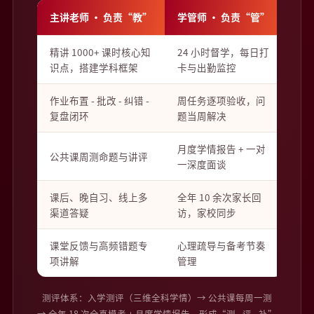
主讲老师 · 负责“教”
学管师 · 负责“管”
精讲 1000+ 课时核心知
24 小时督学，每日打
识点，搭建学科框架
卡与出勤监控
作业布置 - 批改 - 纠错 -
周任务逐项验收，问
复盘闭环
题当周解决
月度学情报告 + 一对
公共课周测命题与讲评
一深度面谈
课后、晚自习、线上多
全年 10 余次家长回
渠道答疑
访，家校同步
课堂反馈与高频错题专
心理疏导与备考节奏
项讲解
管理
测评体系：入学测评（三维全科学情）→ 公共课每周一测
→ 全年 18 次全真模考 + 月度学情报告，形成“测 - 评 - 补”