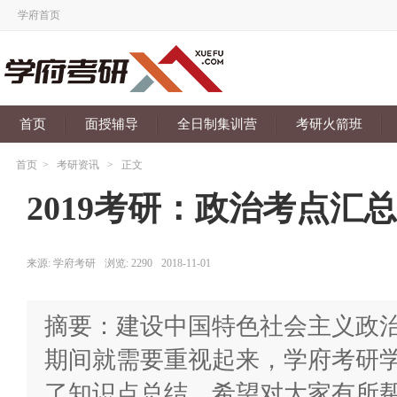
学府首页
首页
面授辅导
全日制集训营
考研火箭班
首页
>
考研资讯
>
正文
2019考研：政治考点汇总
来源:
学府考研
浏览:
2290
2018-11-01
摘要：建设中国特色社会主义政
期间就需要重视起来，学府考研学
了知识点总结，希望对大家有所