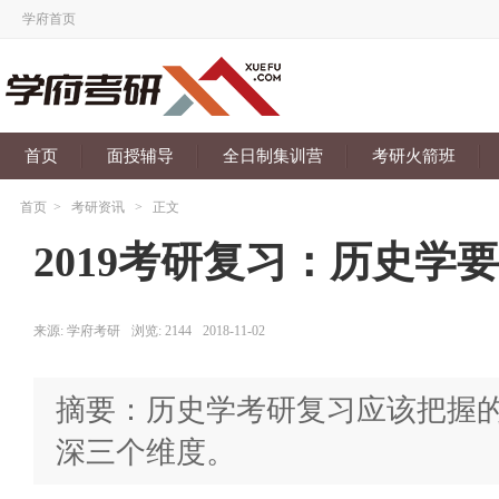
学府首页
首页
面授辅导
全日制集训营
考研火箭班
首页
>
考研资讯
>
正文
2019考研复习：历史学
来源:
学府考研
浏览:
2144
2018-11-02
摘要：历史学考研复习应该把握
深三个维度。