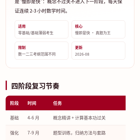
是"慢即是快"：概念不过关不进入下一阶段，每天保
证连续 2-3 小时数学时间。
适用
核心
零基础/基础薄弱考生
慢即是快 · 真题为王
限制
更新
数一二三考纲范围不同
2026-08
四阶段复习节奏
阶段
时间
任务
基础
4-6 月
概念精讲 + 计算基本功过关
强化
7-9 月
题型训练，归纳方法与套路