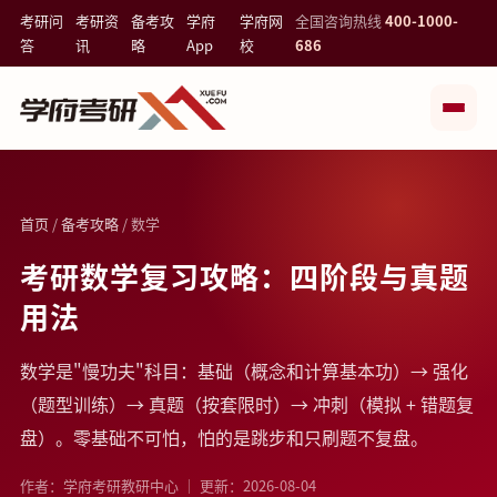
考研问
考研资
备考攻
学府
学府网
全国咨询热线
400-1000-
答
讯
略
App
校
686
首页
/
备考攻略
/ 数学
考研数学复习攻略：四阶段与真题
用法
数学是"慢功夫"科目：基础（概念和计算基本功）→ 强化
（题型训练）→ 真题（按套限时）→ 冲刺（模拟 + 错题复
盘）。零基础不可怕，怕的是跳步和只刷题不复盘。
作者：学府考研教研中心 ｜ 更新：2026-08-04