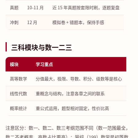
真题
10-11 月
近 15 年真题按套限时刷，逐题复盘
冲刺
12 月
模拟卷 + 错题本，保持手感
三科模块与数一二三
模块
学习重点
高等数学
分值最大，极限、导数、积分、级数等是核心
线性代数
重概念与结构，注意各章之间的联系
概率统计
重公式运用，题型相对固定，性价比高
注意区分：数一、数二、数三考纲范围不同（数一范围最全，
数二不考概率、高数占比更高）；管综（199）数学是初等数