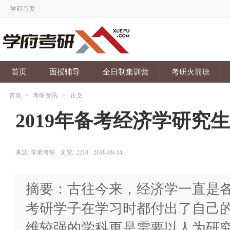
学府首页
首页
面授辅导
全日制集训营
考研火箭班
首页
>
考研资讯
>
正文
2019年备考经济学研究
来源:
学府考研
浏览:
2218
2018-09-14
摘要：古往今来，经济学一直是
考研学子在学习时都付出了自己
维较强的学科更是需要以人为研