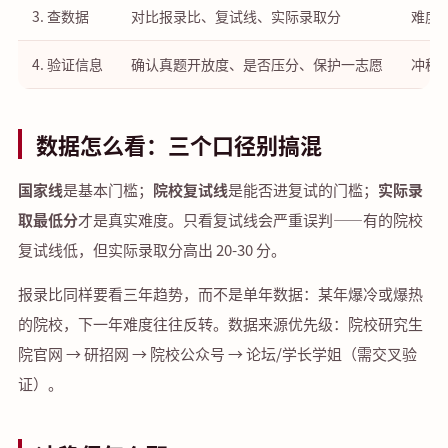
3. 查数据
对比报录比、复试线、实际录取分
难度
4. 验证信息
确认真题开放度、是否压分、保护一志愿
冲稳
数据怎么看：三个口径别搞混
国家线
是基本门槛；
院校复试线
是能否进复试的门槛；
实际录
取最低分
才是真实难度。只看复试线会严重误判——有的院校
复试线低，但实际录取分高出 20-30 分。
报录比同样要看三年趋势，而不是单年数据：某年爆冷或爆热
的院校，下一年难度往往反转。数据来源优先级：院校研究生
院官网 → 研招网 → 院校公众号 → 论坛/学长学姐（需交叉验
证）。