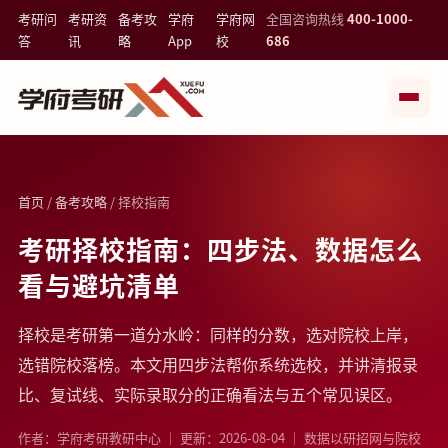
考研问
考研资
备考攻
学府
学府网
全国咨询热线
400-1000-
答
讯
略
App
校
686
首页
/
备考攻略
/ 择校指南
考研择校指南：四步法、数据怎么
看与避坑清单
择校是考研第一道分水岭：同样的分数，选对院校上岸，
选错院校落榜。本文用四步法帮你系统选校，并讲清报录
比、复试线、实际录取分的正确看法与五个常见误区。
作者：学府考研教研中心 ｜ 更新：2026-08-04 ｜ 数据以研招网与院校