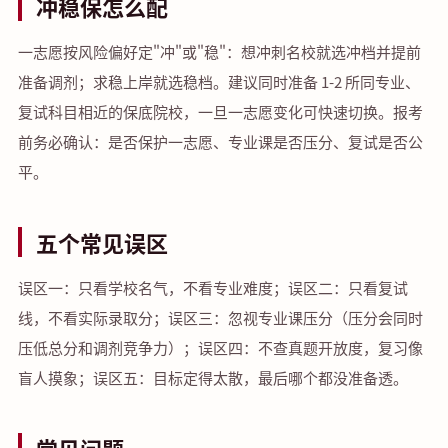
冲稳保怎么配
一志愿按风险偏好定"冲"或"稳"：想冲刺名校就选冲档并提前
准备调剂；求稳上岸就选稳档。建议同时准备 1-2 所同专业、
复试科目相近的保底院校，一旦一志愿变化可快速切换。报考
前务必确认：是否保护一志愿、专业课是否压分、复试是否公
平。
五个常见误区
误区一：只看学校名气，不看专业难度；误区二：只看复试
线，不看实际录取分；误区三：忽视专业课压分（压分会同时
压低总分和调剂竞争力）；误区四：不查真题开放度，复习像
盲人摸象；误区五：目标定得太散，最后哪个都没准备透。