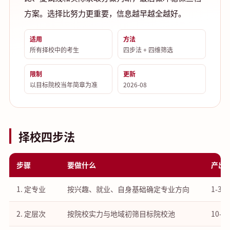
方案。选择比努力更重要，信息越早越全越好。
适用
方法
所有择校中的考生
四步法 + 四维筛选
限制
更新
以目标院校当年简章为准
2026-08
择校四步法
步骤
要做什么
产出
1. 定专业
按兴趣、就业、自身基础确定专业方向
1-3
2. 定层次
按院校实力与地域初筛目标院校池
10-