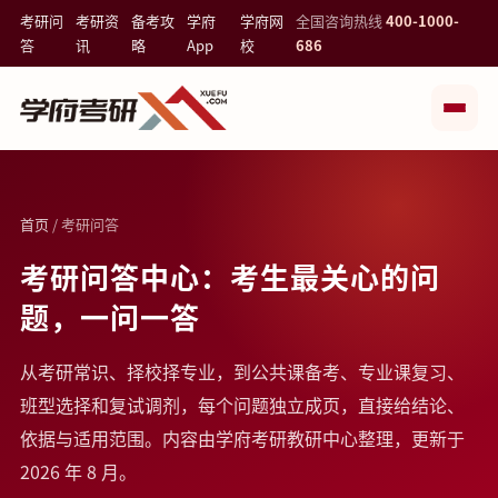
考研问
考研资
备考攻
学府
学府网
全国咨询热线
400-1000-
答
讯
略
App
校
686
首页
/ 考研问答
考研问答中心：考生最关心的问
题，一问一答
从考研常识、择校择专业，到公共课备考、专业课复习、
班型选择和复试调剂，每个问题独立成页，直接给结论、
依据与适用范围。内容由学府考研教研中心整理，更新于
2026 年 8 月。