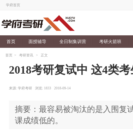
学府首页
首页
面授辅导
全日制集训营
考研火箭班
首页
>
考研资讯
>
正文
2018考研复试中 这4
来源:
学府考研
浏览:
1833
2018-09-14
摘要：最容易被淘汰的是入围复
课成绩低的。