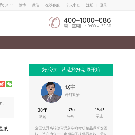
微博
微信
手机APP
在线客服
个人中心
注册
|
登录
好成绩，从选择好老师开始
赵宇
考研政治
致，
330
1542
30年
学时
学生
教龄
型的
全国优秀高端教育品牌学府考研精品课研发团
队，旨在为每一位考研学子提供最有效、最贴