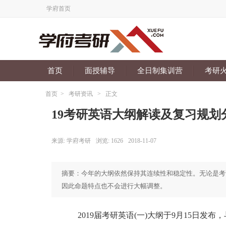
学府首页
首页
面授辅导
全日制集训营
考研
首页
>
考研资讯
>
正文
19考研英语大纲解读及复习规划
来源:
学府考研
浏览:
1626
2018-11-07
摘要：今年的大纲依然保持其连续性和稳定性。无论是考
因此命题特点也不会进行大幅调整。
2019届考研英语(一)大纲于9月15日发