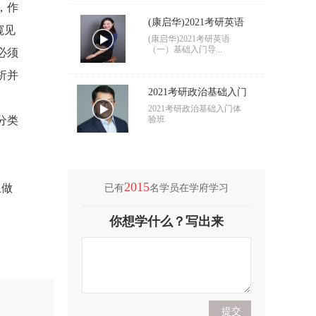
，作
(康启华)2021考研英语
窥见
（一）基础入门导学
(康启华)2021考研英语
（一）基础入门导...
必须
析并
2021考研政治基础入门
导学
2021考研政治基础入门体
分类
验班
2015
上做
已有
名学员在学府学习
(付海悦)2021考研英语
你想学什么？写出来
（二）基础入门导学
(付海悦)2021考研英语
（二）基础入门导...
(康启华)2021考研英语
（一）基础入门导学
(康启华)2021考研英语
（一）基础入门导...