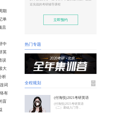
(付海悦)2021考研英语
近实战的考研辅导课程
（二）基础入门导学
(付海悦)2021考研英语
周期
（二）基础入门导...
记单
立即预约
频且
(康启华)2021考研英语
（一）基础入门导学
(康启华)2021考研英语
（一）基础入门导...
研中
热门专题
研英
2021考研政治基础入门
导学
2021考研政治基础入门体
错误
验班
读大
分析
全程规划
连词
络有
(付海悦)2021考研英语
的盲
（二）基础入门导学
(付海悦)2021考研英语
（二）基础入门导...
益