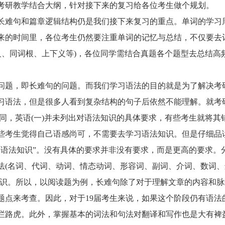
考研教学结合大纲，针对接下来的复习给各位考生做个规划。
难句和篇章逻辑结构仍是我们接下来复习的重点。单词的学习
来的时间里，各位考生仍然要注重单词的记忆与总结，不仅要去
义、同词根、上下义等)，各位同学需结合真题各个题型去总结高
题，即长难句的问题。而我们学习语法的目的就是为了解决考
习语法，但是很多人看到复杂结构的句子后依然不能理解。就考
不同，英语(一)并未列出对语法知识的具体要求，有些考生就将其
些考生觉得自己语感尚可，不需要去学习语法知识。但是仔细品
的语法知识”。没有具体的要求并非没有要求，而是更高的要求。
法(名词、代词、动词、情态动词、形容词、副词、介词、数词、
知识。所以，以阅读题为例，长难句除了对于理解文章的内容和脉
题点来考查。因此，对于19届考生来说，如果这个阶段仍有语法
拦路虎。此外，掌握基本的词法和句法对翻译和写作也是大有裨