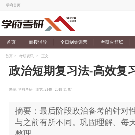
学府首页
首页
面授辅导
全日制集训营
考研火箭班
首页
>
考研资讯
>
正文
政治短期复习法-高效复
来源:
学府考研
浏览:
2140
2018-11-07
摘要：最后阶段政治备考的针对
与之前有所不同。巩固理解、每天
整理。