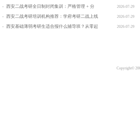
层教学方案
西安二战考研全日制封闭集训：严格管理 + 分
2026-07-29
层教学效果实测
西安二战考研培训机构推荐：学府考研二战上线
2026-07-29
率提升路径
西安基础薄弱考研生适合报什么辅导班？从零起
2026-07-29
步班型推荐
Copyright© 