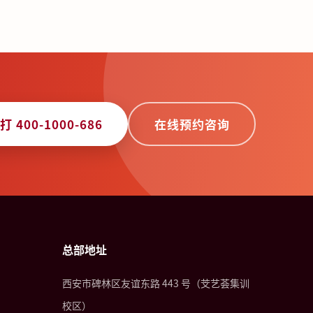
打 400-1000-686
在线预约咨询
总部地址
西安市碑林区友谊东路 443 号（芠艺荟集训
校区）