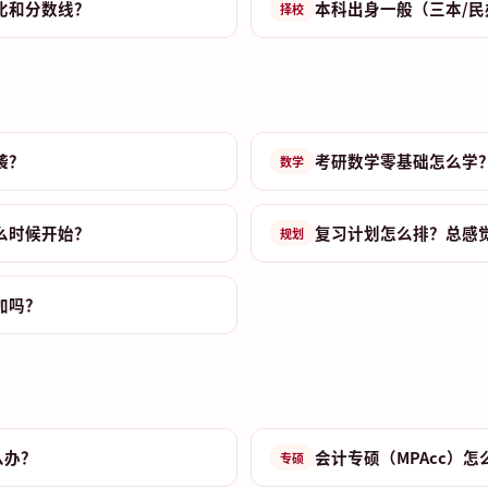
比和分数线？
本科出身一般（三本/民
择校
袭？
考研数学零基础怎么学
数学
么时候开始？
复习计划怎么排？总感
规划
加吗？
么办？
会计专硕（MPAcc）怎
专硕