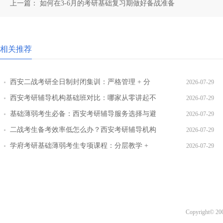
上一篇：
如何在3-6月的考研基础复习期做好备战准备
相关推荐
西安二战考研全日制封闭集训：严格管理 + 分
2026-07-29
层教学效果实测
西安考研辅导机构基础班对比：哪家从零讲起不
2026-07-29
跳步骤
基础薄弱考生必备：西安考研辅导服务选择与避
2026-07-29
坑指南
二战考生备考效率低怎么办？西安考研辅导机构
2026-07-29
提效方案盘点
学府考研基础薄弱考生专项课程：分层教学 +
2026-07-29
三师答疑详解
Copyright© 