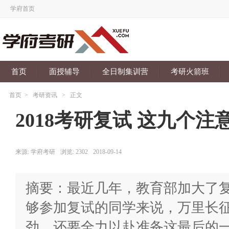
学府首页
首页
面授辅导
全日制集训营
考研火箭班
首页
>
考研资讯
>
正文
2018考研复试 这九个
来源:
学府考研
浏览:
2302
2018-09-14
摘要：最近几年，教育部加大了复
够参加复试的同学来说，万里长
劲，还要全力以赴准备这最后的