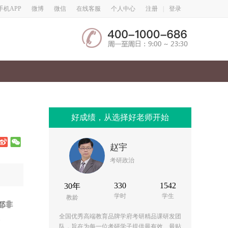
微博
微信
手机APP
在线客服
个人中心
注册
|
登录
好成绩，从选择好老师开始
赵宇
考研政治
330
1542
30年
学时
学生
教龄
都非
全国优秀高端教育品牌学府考研精品课研发团
介
队，旨在为每一位考研学子提供最有效、最贴