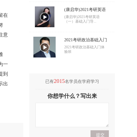
(康启华)2021考研英语
留在
（一）基础入门导学
(康启华)2021考研英语
（一）基础入门导...
努
注意
2021考研政治基础入门
导学
2021考研政治基础入门体
验班
难
为一
提到
2015
已有
名学员在学府学习
示出
(付海悦)2021考研英语
你想学什么？写出来
（二）基础入门导学
(付海悦)2021考研英语
（二）基础入门导...
(康启华)2021考研英语
（一）基础入门导学
(康启华)2021考研英语
（一）基础入门导...