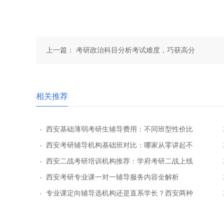
上一篇：
考研政治科目分析考试难度，巧获高分
相关推荐
西安基础薄弱考研生辅导费用：不同班型性价比
对比
西安考研辅导机构基础班对比：哪家从零讲起不
跳步骤
西安二战考研培训机构推荐：学府考研二战上线
率提升路径
西安考研专业课一对一辅导服务内容全解析
专业课定向辅导选机构还是直系学长？西安两种
模式全对比