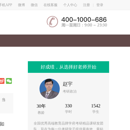
微博
微信
手机APP
在线客服
个人中心
注册
|
登录
好成绩，从选择好老师开始
赵宇
考研政治
。当
330
1542
30年
学时
学生
教龄
如
全国优秀高端教育品牌学府考研精品课研发团
队，旨在为每一位考研学子提供最有效、最贴