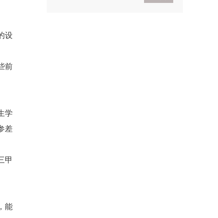
2021考研政治基础入门
的设
导学
2021考研政治基础入门体
验班
些前
生学
参差
三甲
，能