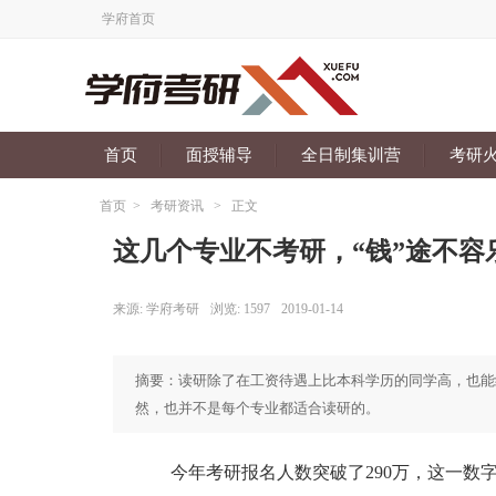
学府首页
首页
面授辅导
全日制集训营
考研
首页
>
考研资讯
>
正文
这几个专业不考研，“钱”途不容
来源:
学府考研
浏览:
1597
2019-01-14
摘要：读研除了在工资待遇上比本科学历的同学高，也能
然，也并不是每个专业都适合读研的。
今年考研报名人数突破了290万，这一数字较