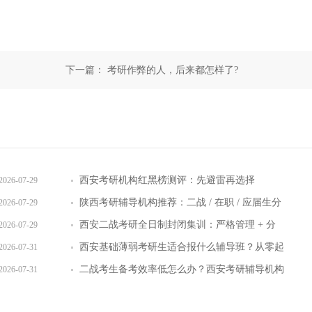
下一篇：
考研作弊的人，后来都怎样了?
西安考研机构红黑榜测评：先避雷再选择
2026-07-29
陕西考研辅导机构推荐：二战 / 在职 / 应届生分
2026-07-29
层教学方案
西安二战考研全日制封闭集训：严格管理 + 分
2026-07-29
层教学效果实测
西安基础薄弱考研生适合报什么辅导班？从零起
2026-07-31
步班型推荐
二战考生备考效率低怎么办？西安考研辅导机构
2026-07-31
提效方案盘点