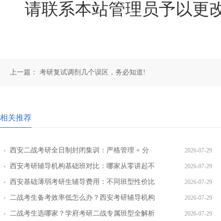
请联系本站管理员予以更
上一篇：
考研复试调剂几个误区，务必知道!
相关推荐
西安二战考研全日制封闭集训：严格管理 + 分
2026-07-29
层教学效果实测
西安考研辅导机构基础班对比：哪家从零讲起不
2026-07-29
跳步骤
西安基础薄弱考研生辅导费用：不同班型性价比
2026-07-29
对比
二战考生备考效率低怎么办？西安考研辅导机构
2026-07-29
提效方案盘点
二战考生选哪家？学府考研二战专属班型全解析
2026-07-29