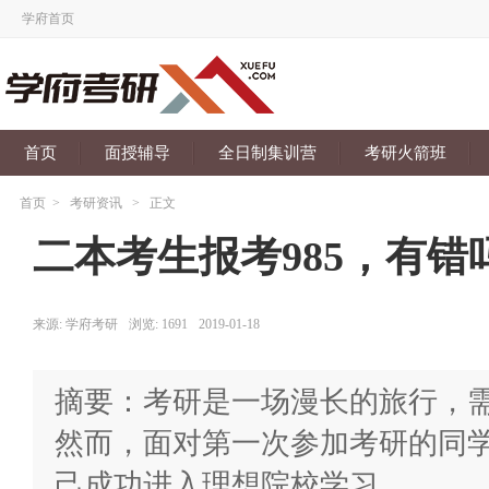
学府首页
首页
面授辅导
全日制集训营
考研火箭班
首页
>
考研资讯
>
正文
二本考生报考985，有错
来源:
学府考研
浏览:
1691
2019-01-18
摘要：考研是一场漫长的旅行，
然而，面对第一次参加考研的同
己成功进入理想院校学习。