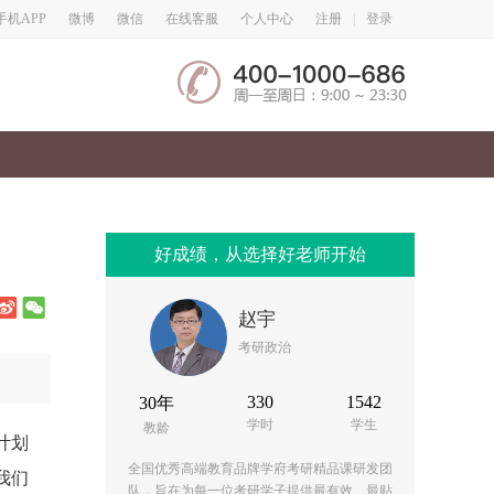
微博
微信
手机APP
在线客服
个人中心
注册
|
登录
好成绩，从选择好老师开始
赵宇
考研政治
330
1542
30年
学时
学生
教龄
计划
全国优秀高端教育品牌学府考研精品课研发团
我们
队，旨在为每一位考研学子提供最有效、最贴