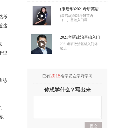
(康启华)2021考研英语
（一）基础入门导学
(康启华)2021考研英语
然考
（一）基础入门导...
趁这
2021考研政治基础入门
数
导学
2021考研政治基础入门体
验班
于里
2015
已有
名学员在学府学习
训练
(付海悦)2021考研英语
你想学什么？写出来
（二）基础入门导学
(付海悦)2021考研英语
（二）基础入门导...
而
(康启华)2021考研英语
容。
（一）基础入门导学
(康启华)2021考研英语
（一）基础入门导...