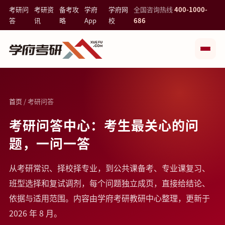
考研问
考研资
备考攻
学府
学府网
全国咨询热线
400-1000-
答
讯
略
App
校
686
首页
/ 考研问答
考研问答中心：考生最关心的问
题，一问一答
从考研常识、择校择专业，到公共课备考、专业课复习、
班型选择和复试调剂，每个问题独立成页，直接给结论、
依据与适用范围。内容由学府考研教研中心整理，更新于
2026 年 8 月。