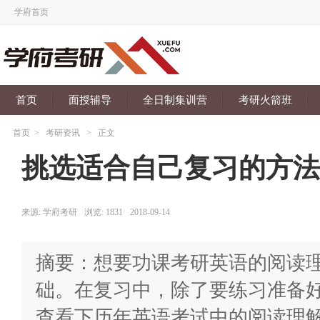
学府首页
首页
面授辅导
全日制集训营
考研火箭班
首页
>
考研资讯
>
正文
挑选适合自己复习的方法
来源:
学府考研
浏览:
1831
2018-09-14
摘要：想要功课考研英语的阅读
础。在复习中，除了要练习准备
查看下历年英语考试中的阅读理