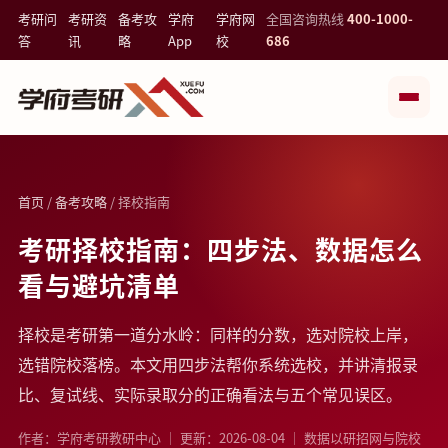
考研问
考研资
备考攻
学府
学府网
全国咨询热线
400-1000-
答
讯
略
App
校
686
首页
/
备考攻略
/ 择校指南
考研择校指南：四步法、数据怎么
看与避坑清单
择校是考研第一道分水岭：同样的分数，选对院校上岸，
选错院校落榜。本文用四步法帮你系统选校，并讲清报录
比、复试线、实际录取分的正确看法与五个常见误区。
作者：学府考研教研中心 ｜ 更新：2026-08-04 ｜ 数据以研招网与院校