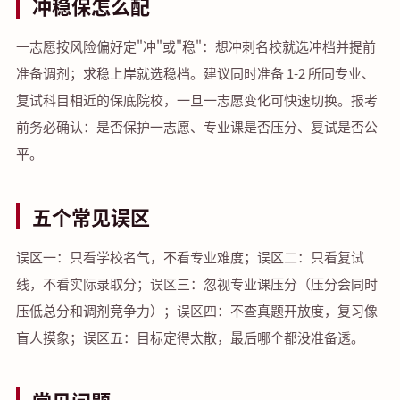
冲稳保怎么配
一志愿按风险偏好定"冲"或"稳"：想冲刺名校就选冲档并提前
准备调剂；求稳上岸就选稳档。建议同时准备 1-2 所同专业、
复试科目相近的保底院校，一旦一志愿变化可快速切换。报考
前务必确认：是否保护一志愿、专业课是否压分、复试是否公
平。
五个常见误区
误区一：只看学校名气，不看专业难度；误区二：只看复试
线，不看实际录取分；误区三：忽视专业课压分（压分会同时
压低总分和调剂竞争力）；误区四：不查真题开放度，复习像
盲人摸象；误区五：目标定得太散，最后哪个都没准备透。