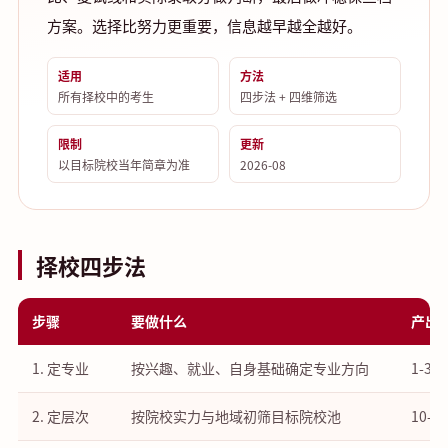
方案。选择比努力更重要，信息越早越全越好。
适用
方法
所有择校中的考生
四步法 + 四维筛选
限制
更新
以目标院校当年简章为准
2026-08
择校四步法
步骤
要做什么
产出
1. 定专业
按兴趣、就业、自身基础确定专业方向
1-3
2. 定层次
按院校实力与地域初筛目标院校池
10-