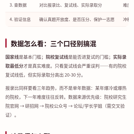
3. 查数据
对比报录比、复试线、实际录取分
难度
4. 验证信息
确认真题开放度、是否压分、保护一志愿
冲稳
数据怎么看：三个口径别搞混
国家线
是基本门槛；
院校复试线
是能否进复试的门槛；
实际录
取最低分
才是真实难度。只看复试线会严重误判——有的院校
复试线低，但实际录取分高出 20-30 分。
报录比同样要看三年趋势，而不是单年数据：某年爆冷或爆热
的院校，下一年难度往往反转。数据来源优先级：院校研究生
院官网 → 研招网 → 院校公众号 → 论坛/学长学姐（需交叉验
证）。