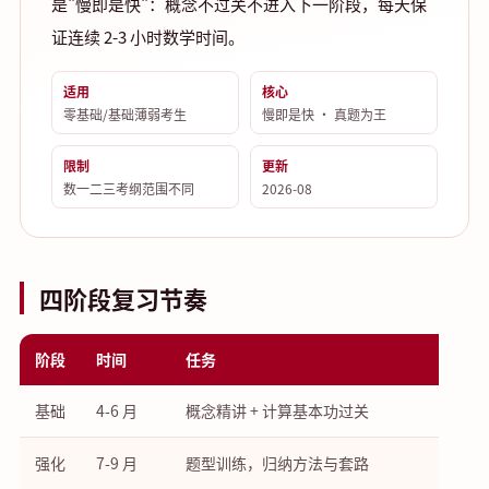
是"慢即是快"：概念不过关不进入下一阶段，每天保
证连续 2-3 小时数学时间。
适用
核心
零基础/基础薄弱考生
慢即是快 · 真题为王
限制
更新
数一二三考纲范围不同
2026-08
四阶段复习节奏
阶段
时间
任务
基础
4-6 月
概念精讲 + 计算基本功过关
强化
7-9 月
题型训练，归纳方法与套路