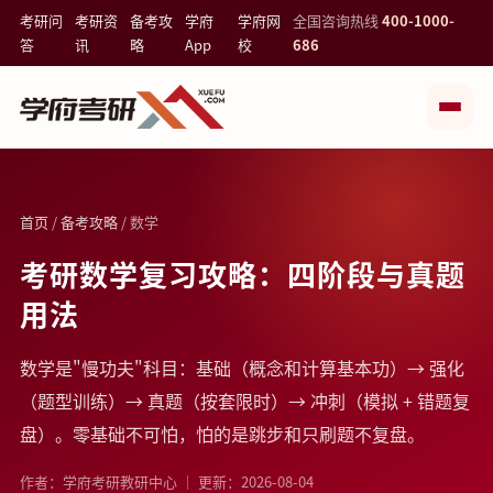
考研问
考研资
备考攻
学府
学府网
全国咨询热线
400-1000-
答
讯
略
App
校
686
首页
/
备考攻略
/ 数学
考研数学复习攻略：四阶段与真题
用法
数学是"慢功夫"科目：基础（概念和计算基本功）→ 强化
（题型训练）→ 真题（按套限时）→ 冲刺（模拟 + 错题复
盘）。零基础不可怕，怕的是跳步和只刷题不复盘。
作者：学府考研教研中心 ｜ 更新：2026-08-04