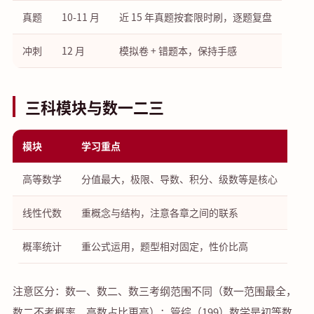
真题
10-11 月
近 15 年真题按套限时刷，逐题复盘
冲刺
12 月
模拟卷 + 错题本，保持手感
三科模块与数一二三
模块
学习重点
高等数学
分值最大，极限、导数、积分、级数等是核心
线性代数
重概念与结构，注意各章之间的联系
概率统计
重公式运用，题型相对固定，性价比高
注意区分：数一、数二、数三考纲范围不同（数一范围最全，
数二不考概率、高数占比更高）；管综（199）数学是初等数