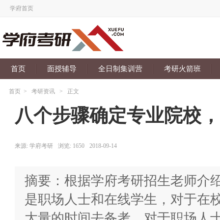
学府首页
首页
面授辅导
全日制集训营
考研火箭班
首页
>
考研资讯
>
正文
八个步骤确定专业院校，
来源:
学府考研
浏览:
1650
2018-09-14
摘要：根据学府考研招生老师介
是职场人士和在线学生，对于在
大量的时间去备考，对于职场人