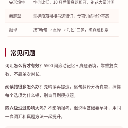
完形填空
性价比低，10 月后做真题即可，别花大量时间
新题型
掌握段落衔接与逻辑词，专项训练得分率高
翻译
按"断句 → 直译 → 润色"三步，练真题积累
常见问题
词汇怎么背才有效？
5500 词滚动记忆 + 真题语境，靠重复次
数，不靠单次时长。
阅读错很多怎么办？
先精读再提速，逐句翻译分析真题，搞懂
每个选项为什么错，别盲目刷模拟题。
四六级没过影响大吗？
不影响报考，但说明基础要早补，用同
一套词汇和真题方法一起提升。