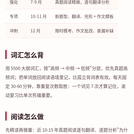
强化
7-9 月
真题阅读精做，逐句翻译分析
专项
10-11 月
新题型、翻译、完形 + 作文模板
冲刺
12 月
限时模考、作文批改、查漏补缺
词汇怎么背
用 5500 大纲词汇，按"高频 → 中频 → 低频"分层，优先真题高
频词；把单词放回阅读语境里记，比孤立背词表有效。每天固
定 30-60 分钟，靠重复次数取胜：一个词见 7 次才算记住，滚
动复习比单次死磕重要。
阅读怎么做
先精读再做量：近 10-15 年真题阅读逐句翻译、逐题分析"为什