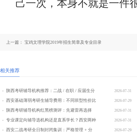
己一次，本身不就是一件很
上一篇：
宝鸡文理学院2019年招生简章及专业目录
相关推荐
陕西考研辅导机构推荐：二战 / 在职 / 应届生分
2026-07-31
层教学方案
西安基础薄弱考研生辅导费用：不同班型性价比
2026-07-29
对比
陕西考研辅导机构红黑榜测评：先避雷再选择
2026-07-31
专业课定向辅导选机构还是直系学长？西安两种
2026-07-31
模式全对比
西安二战考研全日制封闭集训：严格管理 + 分
2026-07-29