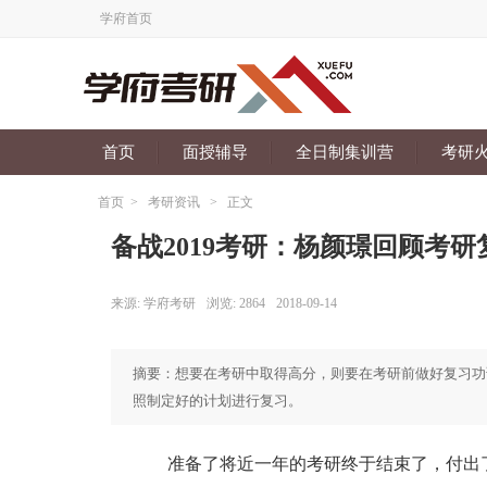
学府首页
首页
面授辅导
全日制集训营
考研
首页
>
考研资讯
>
正文
备战2019考研：杨颜璟回顾考研
来源:
学府考研
浏览:
2864
2018-09-14
摘要：想要在考研中取得高分，则要在考研前做好复习功
照制定好的计划进行复习。
准备了将近一年的考研终于结束了，付出了