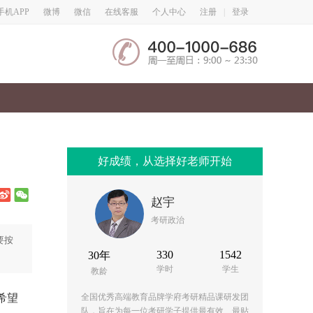
微博
微信
手机APP
在线客服
个人中心
注册
|
登录
好成绩，从选择好老师开始
赵宇
考研政治
要按
330
1542
30年
学时
学生
教龄
希望
全国优秀高端教育品牌学府考研精品课研发团
队，旨在为每一位考研学子提供最有效、最贴