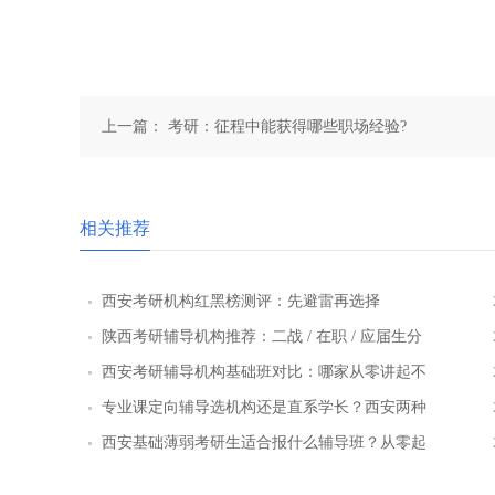
上一篇：
考研：征程中能获得哪些职场经验?
相关推荐
西安考研机构红黑榜测评：先避雷再选择
陕西考研辅导机构推荐：二战 / 在职 / 应届生分
层教学方案
西安考研辅导机构基础班对比：哪家从零讲起不
跳步骤
专业课定向辅导选机构还是直系学长？西安两种
模式全对比
西安基础薄弱考研生适合报什么辅导班？从零起
步班型推荐