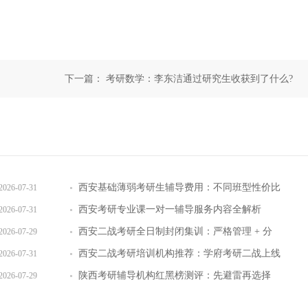
下一篇：
考研数学：李东洁通过研究生收获到了什么?
西安基础薄弱考研生辅导费用：不同班型性价比
2026-07-31
对比
西安考研专业课一对一辅导服务内容全解析
2026-07-31
西安二战考研全日制封闭集训：严格管理 + 分
2026-07-29
层教学效果实测
西安二战考研培训机构推荐：学府考研二战上线
2026-07-31
率提升路径
陕西考研辅导机构红黑榜测评：先避雷再选择
2026-07-29