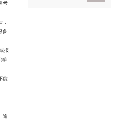
名考
2021考研政治基础入门
后，
导学
2021考研政治基础入门体
验班
报多
或报
(学
不能
。逾