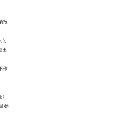
纳报
考点
退出
不作
证》
证参