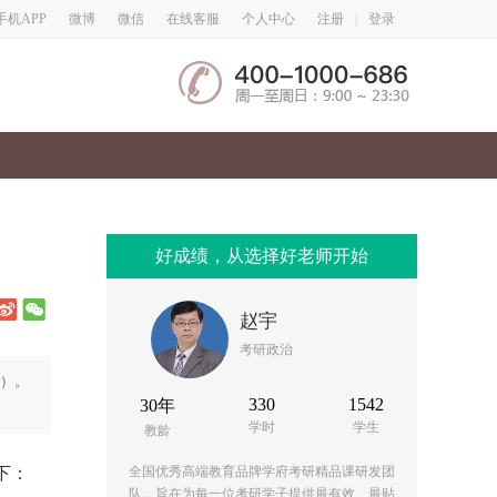
微博
微信
手机APP
在线客服
个人中心
注册
|
登录
好成绩，从选择好老师开始
赵宇
考研政治
0）。
330
1542
30年
学时
学生
教龄
下：
全国优秀高端教育品牌学府考研精品课研发团
队，旨在为每一位考研学子提供最有效、最贴