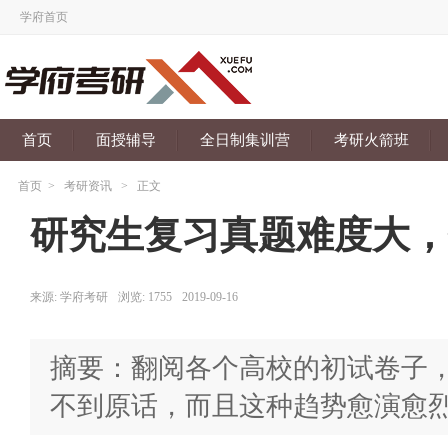
学府首页
首页
面授辅导
全日制集训营
考研火箭班
首页
>
考研资讯
>
正文
研究生复习真题难度大，
来源:
学府考研
浏览:
1755
2019-09-16
摘要：翻阅各个高校的初试卷子
不到原话，而且这种趋势愈演愈