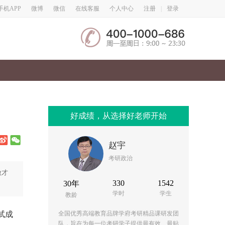
微博
微信
手机APP
在线客服
个人中心
注册
|
登录
好成绩，从选择好老师开始
赵宇
考研政治
做才
330
1542
30年
学时
学生
教龄
试成
全国优秀高端教育品牌学府考研精品课研发团
队，旨在为每一位考研学子提供最有效、最贴