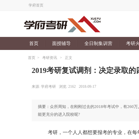
学府首页
首页
面授辅导
全日制集训营
考研
首页
>
考研资讯
>
正文
2019考研复试调剂：决定录取的
来源:
学府考研
浏览:
2162
2018-09-17
摘要：众所周知，在刚刚过去的2018年考试中，有26
能更充分的进入院校呢?
考研，一个人人都想要报考的专业，在每年