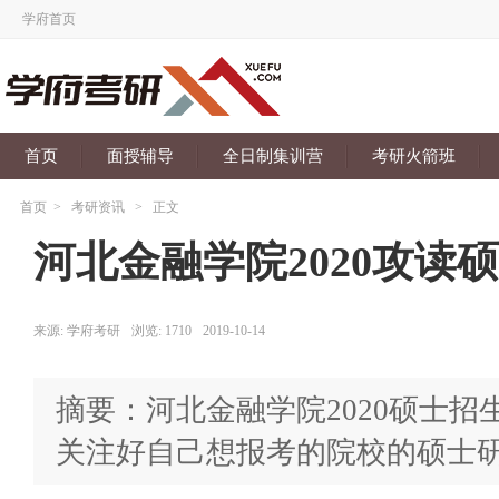
学府首页
首页
面授辅导
全日制集训营
考研火箭班
首页
>
考研资讯
>
正文
河北金融学院2020攻读
来源:
学府考研
浏览:
1710
2019-10-14
摘要：河北金融学院2020硕士
关注好自己想报考的院校的硕士