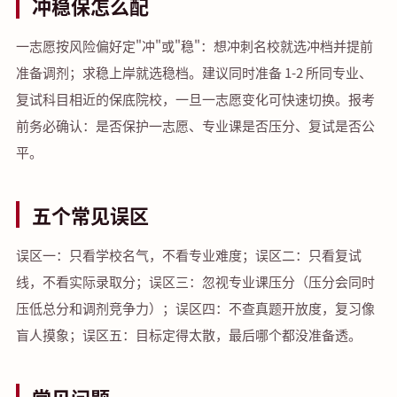
冲稳保怎么配
一志愿按风险偏好定"冲"或"稳"：想冲刺名校就选冲档并提前
准备调剂；求稳上岸就选稳档。建议同时准备 1-2 所同专业、
复试科目相近的保底院校，一旦一志愿变化可快速切换。报考
前务必确认：是否保护一志愿、专业课是否压分、复试是否公
平。
五个常见误区
误区一：只看学校名气，不看专业难度；误区二：只看复试
线，不看实际录取分；误区三：忽视专业课压分（压分会同时
压低总分和调剂竞争力）；误区四：不查真题开放度，复习像
盲人摸象；误区五：目标定得太散，最后哪个都没准备透。