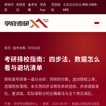
考研问
考研资
备考攻
学府
学府网
全国咨询热线
400-1000-
答
讯
略
App
校
686
首页
/
备考攻略
/ 择校指南
考研择校指南：四步法、数据怎么
看与避坑清单
择校是考研第一道分水岭：同样的分数，选对院校上岸，
选错院校落榜。本文用四步法帮你系统选校，并讲清报录
比、复试线、实际录取分的正确看法与五个常见误区。
作者：学府考研教研中心 ｜ 更新：2026-08-04 ｜ 数据以研招网与院校