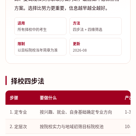
方案。选择比努力更重要，信息越早越全越好。
适用
方法
所有择校中的考生
四步法 + 四维筛选
限制
更新
以目标院校当年简章为准
2026-08
择校四步法
步骤
要做什么
产出
1. 定专业
按兴趣、就业、自身基础确定专业方向
1-3
2. 定层次
按院校实力与地域初筛目标院校池
10-