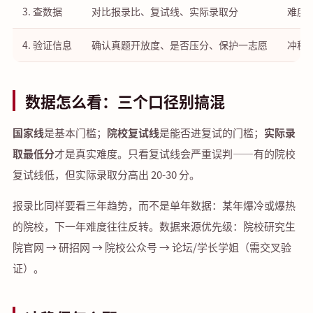
3. 查数据
对比报录比、复试线、实际录取分
难度
4. 验证信息
确认真题开放度、是否压分、保护一志愿
冲稳
数据怎么看：三个口径别搞混
国家线
是基本门槛；
院校复试线
是能否进复试的门槛；
实际录
取最低分
才是真实难度。只看复试线会严重误判——有的院校
复试线低，但实际录取分高出 20-30 分。
报录比同样要看三年趋势，而不是单年数据：某年爆冷或爆热
的院校，下一年难度往往反转。数据来源优先级：院校研究生
院官网 → 研招网 → 院校公众号 → 论坛/学长学姐（需交叉验
证）。