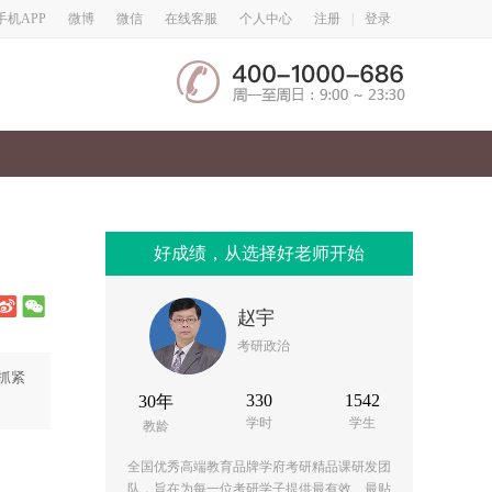
微博
微信
手机APP
在线客服
个人中心
注册
|
登录
好成绩，从选择好老师开始
赵宇
考研政治
抓紧
330
1542
30年
学时
学生
教龄
全国优秀高端教育品牌学府考研精品课研发团
队，旨在为每一位考研学子提供最有效、最贴