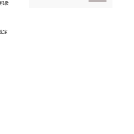
积极
2021考研政治基础入门
导学
2021考研政治基础入门体
验班
规定