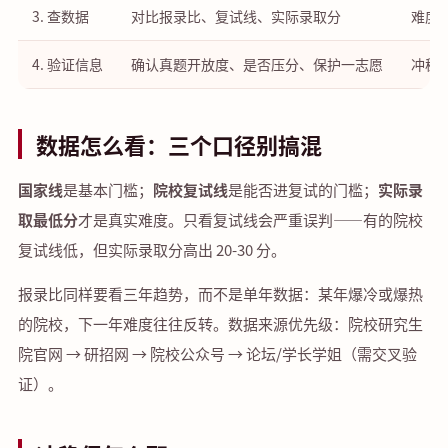
3. 查数据
对比报录比、复试线、实际录取分
难度
4. 验证信息
确认真题开放度、是否压分、保护一志愿
冲稳
数据怎么看：三个口径别搞混
国家线
是基本门槛；
院校复试线
是能否进复试的门槛；
实际录
取最低分
才是真实难度。只看复试线会严重误判——有的院校
复试线低，但实际录取分高出 20-30 分。
报录比同样要看三年趋势，而不是单年数据：某年爆冷或爆热
的院校，下一年难度往往反转。数据来源优先级：院校研究生
院官网 → 研招网 → 院校公众号 → 论坛/学长学姐（需交叉验
证）。