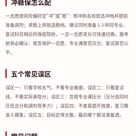
冲稳保怎么配
一志愿按风险偏好定"冲"或"稳"：想冲刺名校就选冲档并提前
准备调剂；求稳上岸就选稳档。建议同时准备 1-2 所同专业、
复试科目相近的保底院校，一旦一志愿变化可快速切换。报考
前务必确认：是否保护一志愿、专业课是否压分、复试是否公
平。
五个常见误区
误区一：只看学校名气，不看专业难度；误区二：只看复试
线，不看实际录取分；误区三：忽视专业课压分（压分会同时
压低总分和调剂竞争力）；误区四：不查真题开放度，复习像
盲人摸象；误区五：目标定得太散，最后哪个都没准备透。