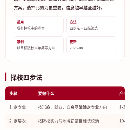
方案。选择比努力更重要，信息越早越全越好。
适用
方法
所有择校中的考生
四步法 + 四维筛选
限制
更新
以目标院校当年简章为准
2026-08
择校四步法
步骤
要做什么
产出
1. 定专业
按兴趣、就业、自身基础确定专业方向
1-3
2. 定层次
按院校实力与地域初筛目标院校池
10-