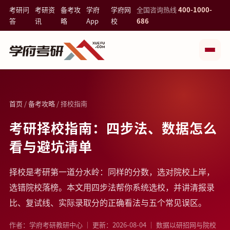
考研问
考研资
备考攻
学府
学府网
全国咨询热线
400-1000-
答
讯
略
App
校
686
首页
/
备考攻略
/ 择校指南
考研择校指南：四步法、数据怎么
看与避坑清单
择校是考研第一道分水岭：同样的分数，选对院校上岸，
选错院校落榜。本文用四步法帮你系统选校，并讲清报录
比、复试线、实际录取分的正确看法与五个常见误区。
作者：学府考研教研中心 ｜ 更新：2026-08-04 ｜ 数据以研招网与院校