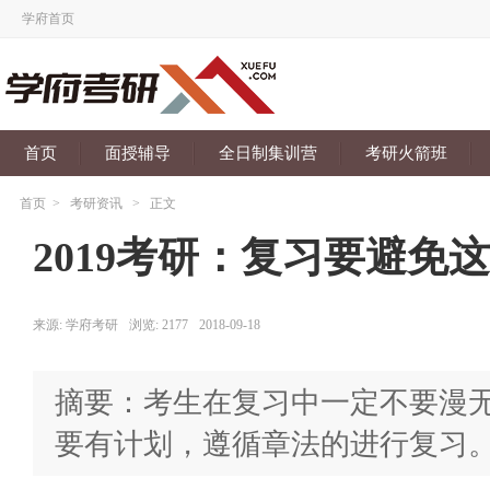
学府首页
首页
面授辅导
全日制集训营
考研火箭班
首页
>
考研资讯
>
正文
2019考研：复习要避免这
来源:
学府考研
浏览:
2177
2018-09-18
摘要：考生在复习中一定不要漫
要有计划，遵循章法的进行复习