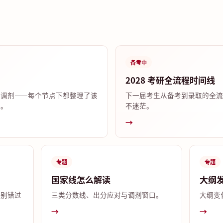
备考中
2028 考研全流程时间线
试调剂——每个节点下都整理了该
下一届考生从备考到录取的全流
答。
不迷茫。
→
专题
专题
国家线怎么解读
大纲
，别错过
三类分数线、出分应对与调剂窗口。
大纲变
→
→