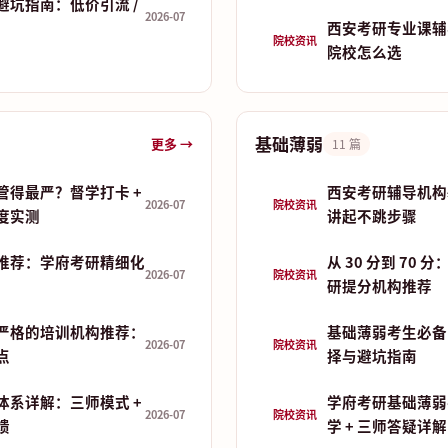
避坑指南：低价引流 /
2026-07
西安考研专业课辅
院校资讯
院校怎么选
基础薄弱
更多 →
11 篇
管得最严？督学打卡 +
西安考研辅导机构
2026-07
院校资讯
制度实测
讲起不跳步骤
推荐：学府考研精细化
从 30 分到 70
2026-07
院校资讯
研提分机构推荐
严格的培训机构推荐：
基础薄弱考生必备
2026-07
院校资讯
点
择与避坑指南
体系详解：三师模式 +
学府考研基础薄弱
2026-07
院校资讯
馈
学 + 三师答疑详解