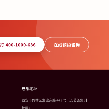
打 400-1000-686
在线预约咨询
总部地址
西安市碑林区友谊东路 443 号（芠艺荟集训
校区）