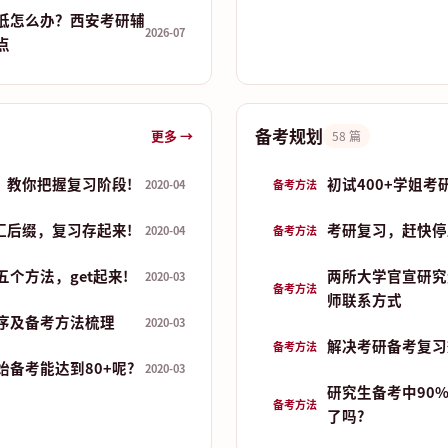
低怎么办？西安考研辅
2026-07
点
备考规划
更多 →
58 篇
，教你把握复习阶段!
初试400+学姐考
2020-04
备考方法
汇后缀，复习存起来!
考研复习，赶快停
2020-04
备考方法
个方法，get起来!
两所大学官宣研究
2020-03
备考方法
师联系方式
序及备考方法梳理
2020-03
解决考研备考复习
备考方法
备考能达到80+呢?
2020-03
研究生备考中90
备考方法
了吗?