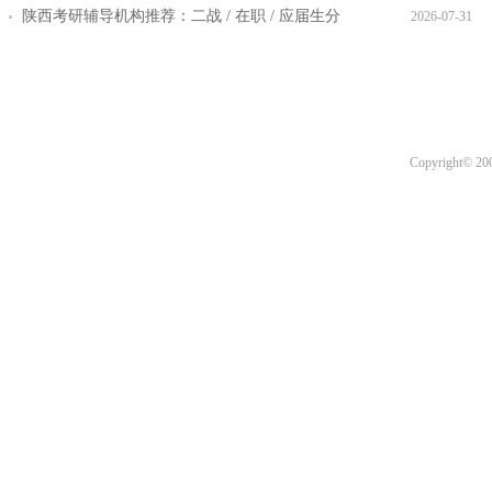
提效方案盘点
陕西考研辅导机构推荐：二战 / 在职 / 应届生分
2026-07-31
层教学方案
Copyright© 