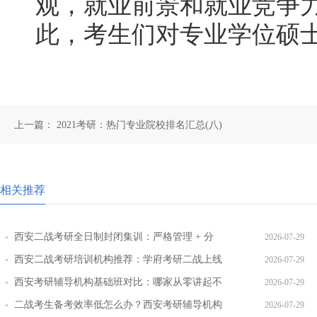
观，就业前景和就业竞争
此，考生们对专业学位硕
上一篇：
2021考研：热门专业院校排名汇总(八)
相关推荐
西安二战考研全日制封闭集训：严格管理 + 分
2026-07-29
层教学效果实测
西安二战考研培训机构推荐：学府考研二战上线
2026-07-29
率提升路径
西安考研辅导机构基础班对比：哪家从零讲起不
2026-07-29
跳步骤
二战考生备考效率低怎么办？西安考研辅导机构
2026-07-29