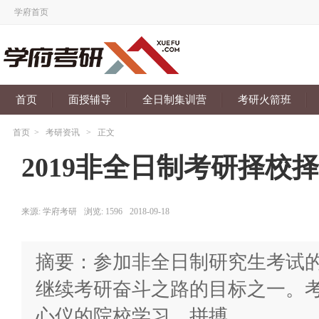
学府首页
首页
面授辅导
全日制集训营
考研火箭班
首页
>
考研资讯
>
正文
2019非全日制考研择校
来源:
学府考研
浏览:
1596
2018-09-18
摘要：参加非全日制研究生考试
继续考研奋斗之路的目标之一。
心仪的院校学习、拼搏。