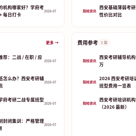
的机构哪家好？学府考
西安基础薄弱考研
2026-07
院校资讯
+ 每日打卡
性价比对比
费用参考
更多 →
3 篇
：二战 / 在职 / 应
西安考研辅导机构费
2026-07
院校资讯
万
低怎么办？西安考研辅
2026 西安考研
2026-07
院校资讯
点
班型费用一览表
学府考研二战专属班型
西安考研培训机构
2026-07
院校资讯
（2026 最新）
制封闭集训：严格管理
2026-07
测