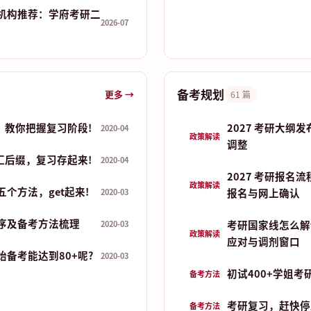
机构推荐：学府考研二
2026-07
备考规划
更多 →
61 篇
，教你把握复习阶段!
2027 考研大纲
2020-04
政策解读
调整
汇后缀，复习存起来!
2020-04
2027 考研报名
政策解读
个方法，get起来!
报名与网上确认
2020-03
序及备考方法梳理
考研国家线怎么解
2020-03
政策解读
应对与调剂窗口
备考能达到80+呢?
2020-03
初试400+学姐考
备考方法
考研复习，赶快停
备考方法