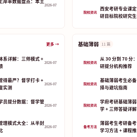
上岸率数据盘点：本土
2026-07
西安考研专业课定
院校资讯
研目标院校研究生
基础薄弱
更多 →
11 篇
体系详解：三师模式 +
从 30 分到 70
2026-07
院校资讯
馈
研提分机构推荐
管得最严？督学打卡 +
基础薄弱考生必备
2026-07
院校资讯
制度实测
择与避坑指南
学员提分数据：督学管
学府考研基础薄弱
2026-07
院校资讯
学 + 三师答疑详解
管理模式大全：从半封
薄弱考生考研备考
2026-07
备考方法
比
学习方法 + 课程