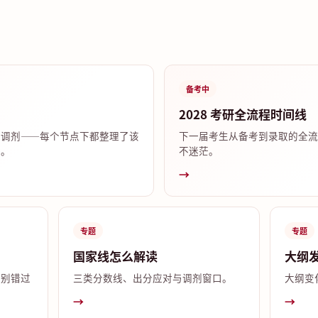
备考中
2028 考研全流程时间线
试调剂——每个节点下都整理了该
下一届考生从备考到录取的全流
答。
不迷茫。
→
专题
专题
国家线怎么解读
大纲
，别错过
三类分数线、出分应对与调剂窗口。
大纲变
→
→