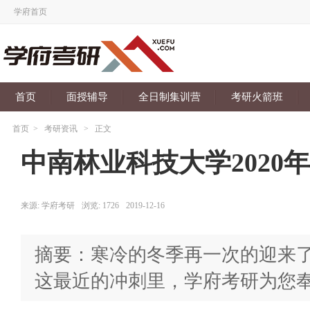
学府首页
首页
面授辅导
全日制集训营
考研火箭班
首页
>
考研资讯
>
正文
中南林业科技大学2020
来源:
学府考研
浏览:
1726
2019-12-16
摘要：寒冷的冬季再一次的迎来了
这最近的冲刺里，学府考研为您