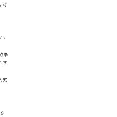
，对
和6
点学
(基
为突
部高