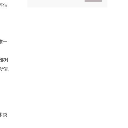
评估
2021考研政治基础入门
导学
2021考研政治基础入门体
验班
惟一
部对
所完
术类