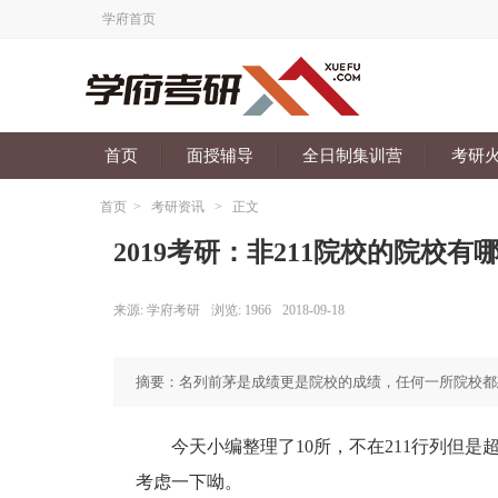
学府首页
首页
面授辅导
全日制集训营
考研
首页
>
考研资讯
>
正文
2019考研：非211院校的院校有哪
来源:
学府考研
浏览:
1966
2018-09-18
摘要：名列前茅是成绩更是院校的成绩，任何一所院校都
今天小编整理了10所，不在211行列但是超
考虑一下呦。