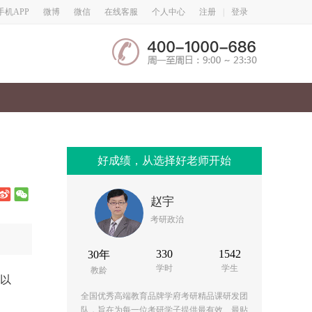
微博
微信
手机APP
在线客服
个人中心
注册
|
登录
好成绩，从选择好老师开始
赵宇
考研政治
330
1542
30年
学时
学生
教龄
可以
全国优秀高端教育品牌学府考研精品课研发团
队，旨在为每一位考研学子提供最有效、最贴