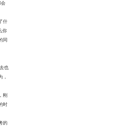
都会
了什
么你
的同
去也
为，
，刚
的时
考的