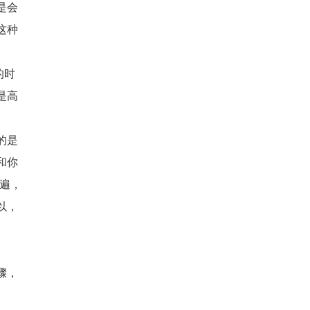
是会
这种
的时
是高
的是
和你
遍，
以，
骤，