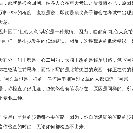
，那就是检验回测。许多人会在重大考试之后懊悔不已，原因
到99.9%的程度。也就是说，即便是顶尖高手都会在考试中出现
大意。
因于“粗心大意”其实是一种敷衍。因为，谁都有“粗心大意”
的那样，是很少发生的低级错误。相反，这种荒唐的低级错误，
部分时间里都是一心二用的，大脑里想的是解题思路，笔下写
你在继续往前思考，而笔下写的是此前想过的东西，你正在想的
的。写文章也是一样的。任何用电脑写过文章的人都知道，写完一
是，你检查了好几遍，也依然会有笔误存在。原因是同样的。所
个专业工种。
便是再显然的步骤都不要省路，因为，你自信满满的省略的步
当你检查的时候，无论如何都检查不出来。