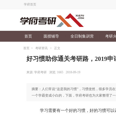
学府首页
首页
面授辅导
全日制集训营
考研
首页
>
考研资讯
>
正文
好习惯助你通关考研路，2019申
来源:
学府考研
浏览:
1665
2018-09-19
摘要：人们常说“这是我的习惯”，习惯使然，很多学员
一个学霸变成小白的，下面，学府考研也为大家整理了一
学习需要有一个好的习惯，好的习惯可以让