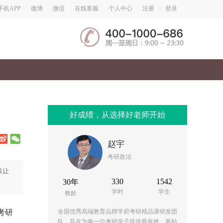
微博
微信
手机APP
在线客服
个人中心
注册
|
登录
好成绩，从选择好老师开始
赵宇
考研政治
以让
330
1542
30年
学时
学生
教龄
考研
全国优秀高端教育品牌学府考研精品课研发团
队，旨在为每一位考研学子提供最有效、最贴