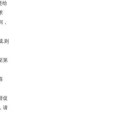
还给
求
间，
.则
至第
喜
督促
，请