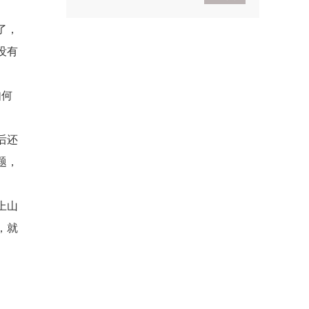
了，
2021考研政治基础入门
没有
导学
2021考研政治基础入门体
验班
如何
后还
题，
上山
，就