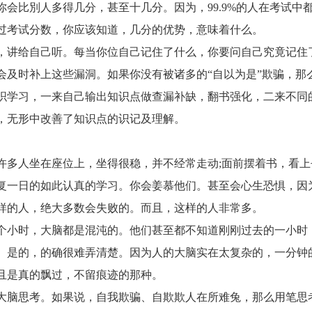
比別人多得几分，甚至十几分。因为，99.9%的人在考试中
过考试分数，你应该知道，几分的优势，意味着什么。
讲给自己听。每当你位自己记住了什么，你要问自己究竟记住
会及时补上这些漏洞。如果你没有被诸多的“自以为是”欺骗，那
织学习，一来自己输出知识点做查漏补缺，翻书强化，二来不同
，无形中改善了知识点的识记及理解。
多人坐在座位上，坐得很稳，并不经常走动;面前摆着书，看上
复一日的如此认真的学习。你会姜慕他们。甚至会心生恐惧，因
样的人，绝大多数会失败的。而且，这样的人非常多。
小时，大脑都是混沌的。他们甚至都不知道刚刚过去的一小时
。是的，的确很难弄清楚。因为人的大脑实在太复杂的，一分钟
且是真的飘过，不留痕迹的那种。
脑思考。如果说，自我欺骗、自欺欺人在所难兔，那么用笔思