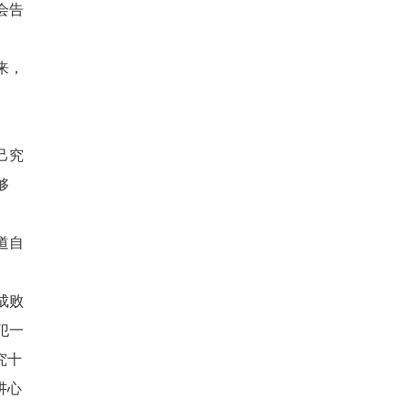
会告
来，
己究
够
道自
成败
犯一
究十
讲心