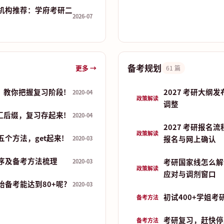
机构推荐：学府考研二
2026-07
备考规划
更多 →
61 篇
，教你把握复习阶段!
2027 考研大纲
2020-04
政策解读
调整
汇后缀，复习存起来!
2020-04
2027 考研报名
政策解读
个方法，get起来!
报名与网上确认
2020-03
序及备考方法梳理
考研国家线怎么解
2020-03
政策解读
应对与调剂窗口
备考能达到80+呢?
2020-03
初试400+学姐考
备考方法
考研复习，赶快停
备考方法