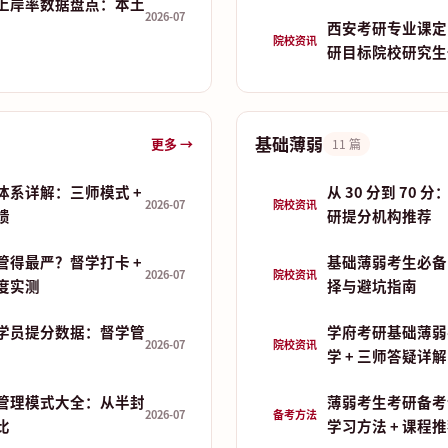
上岸率数据盘点：本土
2026-07
西安考研专业课定
院校资讯
研目标院校研究生
基础薄弱
更多 →
11 篇
体系详解：三师模式 +
从 30 分到 70
2026-07
院校资讯
馈
研提分机构推荐
管得最严？督学打卡 +
基础薄弱考生必备
2026-07
院校资讯
制度实测
择与避坑指南
学员提分数据：督学管
学府考研基础薄弱
2026-07
院校资讯
学 + 三师答疑详解
管理模式大全：从半封
薄弱考生考研备考
2026-07
备考方法
比
学习方法 + 课程