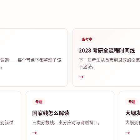
备考中
2028 考研全流程时间线
试调剂——每个节点下都整理了该
下一届考生从备考到录取的全流
答。
不迷茫。
→
专题
专题
国家线怎么解读
大纲
，别错过
三类分数线、出分应对与调剂窗口。
大纲变
→
→