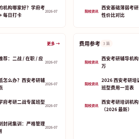
的机构哪家好？学府考
西安基础薄弱考研
2026-07
院校资讯
+ 每日打卡
性价比对比
费用参考
更多 →
3 篇
：二战 / 在职 / 应
西安考研辅导机构费
2026-07
院校资讯
万
低怎么办？西安考研辅
2026 西安考研
2026-07
院校资讯
点
班型费用一览表
学府考研二战专属班型
西安考研培训机构
2026-07
院校资讯
（2026 最新）
制封闭集训：严格管理
2026-07
测