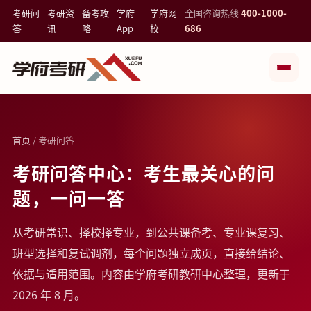
考研问
考研资
备考攻
学府
学府网
全国咨询热线
400-1000-
答
讯
略
App
校
686
首页
/ 考研问答
考研问答中心：考生最关心的问
题，一问一答
从考研常识、择校择专业，到公共课备考、专业课复习、
班型选择和复试调剂，每个问题独立成页，直接给结论、
依据与适用范围。内容由学府考研教研中心整理，更新于
2026 年 8 月。