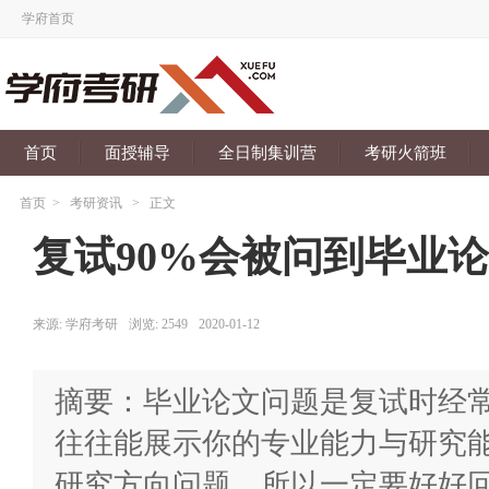
学府首页
首页
面授辅导
全日制集训营
考研火箭班
首页
>
考研资讯
>
正文
复试90%会被问到毕业
来源:
学府考研
浏览:
2549
2020-01-12
摘要：毕业论文问题是复试时经
往往能展示你的专业能力与研究
研究方向问题，所以一定要好好