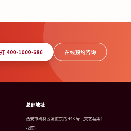
打 400-1000-686
在线预约咨询
总部地址
西安市碑林区友谊东路 443 号（芠艺荟集训
校区）