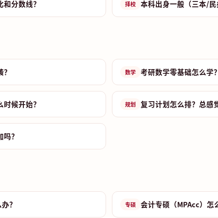
比和分数线？
本科出身一般（三本/民
择校
袭？
考研数学零基础怎么学
数学
么时候开始？
复习计划怎么排？总感
规划
加吗？
么办？
会计专硕（MPAcc）怎
专硕