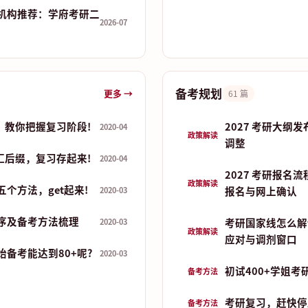
机构推荐：学府考研二
2026-07
备考规划
更多 →
61 篇
，教你把握复习阶段!
2027 考研大纲
2020-04
政策解读
调整
汇后缀，复习存起来!
2020-04
2027 考研报名
政策解读
个方法，get起来!
报名与网上确认
2020-03
序及备考方法梳理
考研国家线怎么解
2020-03
政策解读
应对与调剂窗口
备考能达到80+呢?
2020-03
初试400+学姐考
备考方法
考研复习，赶快停
备考方法