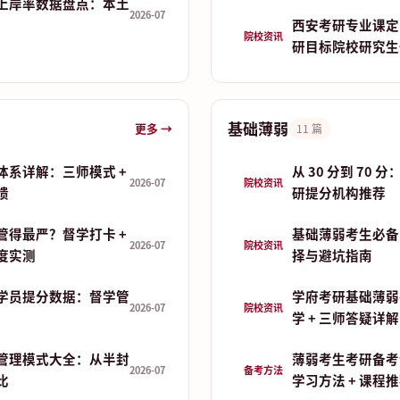
上岸率数据盘点：本土
2026-07
西安考研专业课定
院校资讯
研目标院校研究生
基础薄弱
更多 →
11 篇
体系详解：三师模式 +
从 30 分到 70
2026-07
院校资讯
馈
研提分机构推荐
管得最严？督学打卡 +
基础薄弱考生必备
2026-07
院校资讯
制度实测
择与避坑指南
学员提分数据：督学管
学府考研基础薄弱
2026-07
院校资讯
学 + 三师答疑详解
管理模式大全：从半封
薄弱考生考研备考
2026-07
备考方法
比
学习方法 + 课程