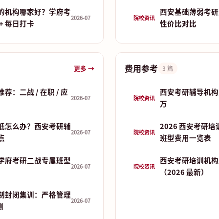
的机构哪家好？学府考
西安基础薄弱考研
2026-07
院校资讯
+ 每日打卡
性价比对比
费用参考
更多 →
3 篇
：二战 / 在职 / 应
西安考研辅导机构费
2026-07
院校资讯
万
低怎么办？西安考研辅
2026 西安考研
2026-07
院校资讯
点
班型费用一览表
学府考研二战专属班型
西安考研培训机构
2026-07
院校资讯
（2026 最新）
制封闭集训：严格管理
2026-07
测