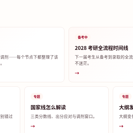
备考中
2028 考研全流程时间线
试调剂——每个节点下都整理了该
下一届考生从备考到录取的全流
答。
不迷茫。
→
专题
专题
国家线怎么解读
大纲
，别错过
三类分数线、出分应对与调剂窗口。
大纲变
→
→