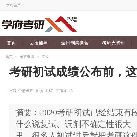
学府首页
首页
面授辅导
全日制集训营
考研火箭班
首页
>
考研资讯
>
正文
考研初试成绩公布前，这
来源:
学府考研
浏览:
3187
2020-01-13
摘要：2020考研初试已经结束
什么说复试、调剂不确定性很大
里，很多人初试过后就把考研这