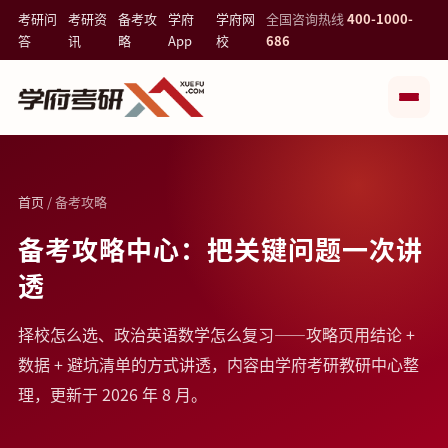
考研问
考研资
备考攻
学府
学府网
全国咨询热线
400-1000-
答
讯
略
App
校
686
首页
/ 备考攻略
备考攻略中心：把关键问题一次讲
透
择校怎么选、政治英语数学怎么复习——攻略页用结论 +
数据 + 避坑清单的方式讲透，内容由学府考研教研中心整
理，更新于 2026 年 8 月。