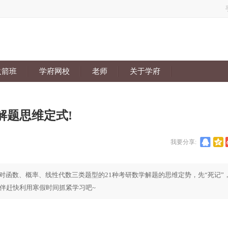
火箭班
学府网校
老师
关于学府
解题思维定式!
我要分享:
对函数、概率、线性代数三类题型的21种考研数学解题的思维定势，先“死记”
伙伴赶快利用寒假时间抓紧学习吧~