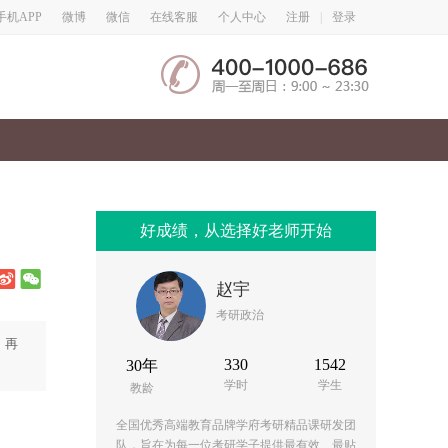
微博
微信
手机APP
在线客服
个人中心
注册
|
登录
好成绩，从选择好老师开始
赵宇
考研政治
，再
330
1542
30年
学时
学生
教龄
全国优秀高端教育品牌学府考研精品课研发团
队，旨在为每一位考研学子提供最有效、最贴