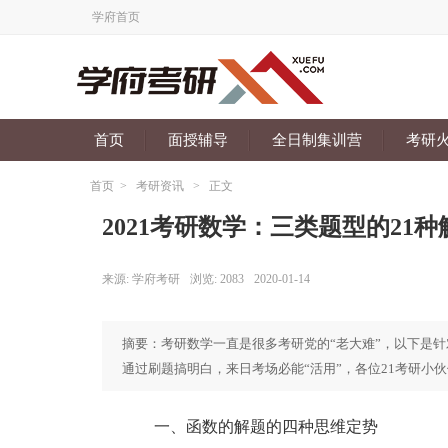
学府首页
首页
面授辅导
全日制集训营
考研
首页
>
考研资讯
>
正文
2021考研数学：三类题型的21种
来源:
学府考研
浏览:
2083
2020-01-14
摘要：考研数学一直是很多考研党的“老大难”，以下是针
通过刷题搞明白，来日考场必能“活用”，各位21考研小
一、函数的解题的四种思维定势