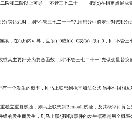
阶和二阶以上可导，“不管三七二十一”，把f(x)在指定点展成
表达式时，则“不管三七二十一”先用积分中值定理对该积分
a,b)内可导，且f(a)=0或f(b)=0或f(a)=f(b)=0，则“不管
其主要部分为复合函数，则“不管三七二十一”先做变量替换
有一个发生的概率，则马上联想到概率加法公式;当事件组相互
独立重复试验，则马上联想到Bernoulli试验，及其概率计算公
组的发生而发生，则马上联想到该事件的发生概率是用全概率