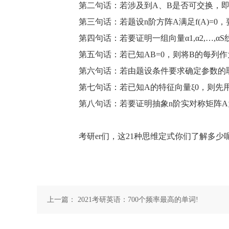
第二句话：若涉及到A、B是否可交换，即A
第三句话：若题设n阶方阵A满足f(A)=0，要
第四句话：若要证明一组向量α1,α2,…,α
第五句话：若已知AB=0，则将B的每列作为
第六句话：若由题设条件要求确定参数的取
第七句话：若已知A的特征向量ξ0，则先用定义
第八句话：若要证明抽象n阶实对称矩阵A
考研er们，这21种思维定式你们了解多少
上一篇：
2021考研英语：700个频率最高的单词!