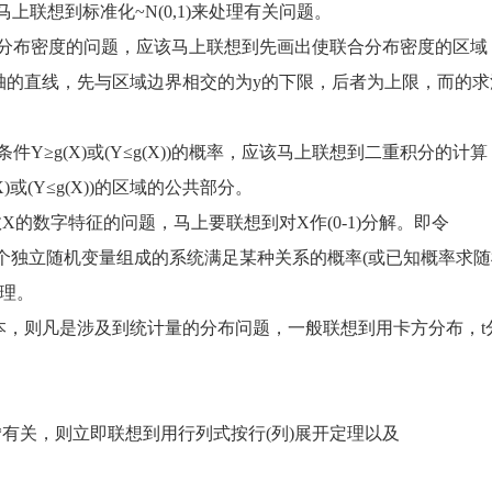
联想到标准化~N(0,1)来处理有关问题。
分布密度的问题，应该马上联想到先画出使联合分布密度的区域
y轴的直线，先与区域边界相交的为y的下限，后者为上限，而的求
≥g(X)或(Y≤g(X))的概率，应该马上联想到二重积分的计算
或(Y≤g(X))的区域的公共部分。
数字特征的问题，马上要联想到对X作(0-1)分解。即令
独立随机变量组成的系统满足某种关系的概率(或已知概率求随
理。
，则凡是涉及到统计量的分布问题，一般联想到用卡方分布，t
有关，则立即联想到用行列式按行(列)展开定理以及