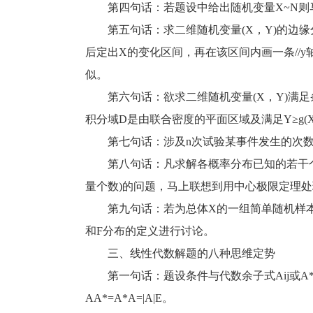
第四句话：若题设中给出随机变量X~N则马上
第五句话：求二维随机变量(X，Y)的边缘
后定出X的变化区间，再在该区间内画一条//
似。
第六句话：欲求二维随机变量(X，Y)满足条件Y
积分域D是由联合密度的平面区域及满足Y≥g(X)
第七句话：涉及n次试验某事件发生的次数X的
第八句话：凡求解各概率分布已知的若干个
量个数)的问题，马上联想到用中心极限定理处
第九句话：若为总体X的一组简单随机样本
和F分布的定义进行讨论。
三、线性代数解题的八种思维定势
第一句话：题设条件与代数余子式Aij或A*
AA*=A*A=|A|E。