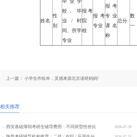
毕业学
报考
校、毕
报考
性
报考
专业
数
姓名
业/时
院
总分
别
专业
课名
一
间、所学
校
称
专业
上一篇：
小学生作绘本，灵感来源北京读研妈妈!
相关推荐
西安基础薄弱考研生辅导费用：不同班型性价比
2026-07-29
对比
陕西考研辅导机构推荐：二战 / 在职 / 应届生分
2026-07-31