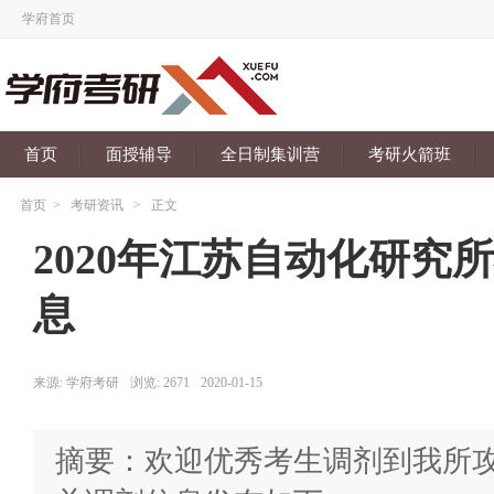
学府首页
首页
面授辅导
全日制集训营
考研火箭班
首页
>
考研资讯
>
正文
2020年江苏自动化研究
息
来源:
学府考研
浏览:
2671
2020-01-15
摘要：欢迎优秀考生调剂到我所