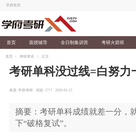
学府首页
首页
面授辅导
全日制集训营
考研火箭班
首页
>
考研资讯
>
正文
考研单科没过线=白努力
来源:
学府考研
浏览:
1717
2020-01-15
摘要：考研单科成绩就差一分，就
下“破格复试”。