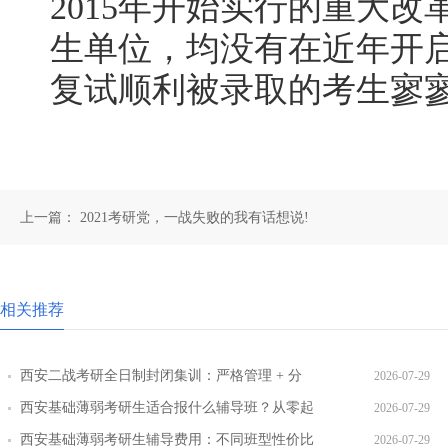
2015年开始实行的重大改
生单位，均没有在近年开
复试顺利被录取的考生寥
上一篇：
2021考研党，一战失败的我有话想说!
相关推荐
西安二战考研全日制封闭集训：严格管理 + 分
2026-07-29
层教学效果实测
西安基础薄弱考研生适合报什么辅导班？从零起
2026-07-29
步班型推荐
西安基础薄弱考研生辅导费用：不同班型性价比
2026-07-29